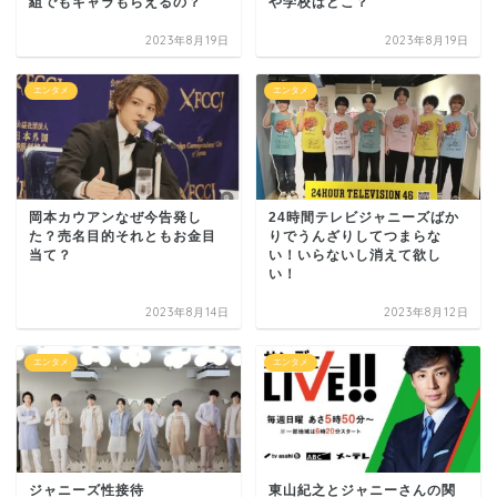
組でもギャラもらえるの？
や学校はどこ？
2023年8月19日
2023年8月19日
エンタメ
エンタメ
岡本カウアンなぜ今告発し
24時間テレビジャニーズばか
た？売名目的それともお金目
りでうんざりしてつまらな
当て？
い！いらないし消えて欲し
い！
2023年8月14日
2023年8月12日
エンタメ
エンタメ
ジャニーズ性接待
東山紀之とジャニーさんの関