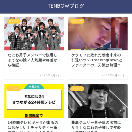
TENBOWブログ
エンタメ
スポーツ
なにわ男子メンバーで脱退し
ケラモフに敗れた朝倉未来の
そうなの誰？人気順や格差か
引退いつ？BreakingDownと
ら検証！
ファイターの二刀流は無理？
2023年9月2日
2023年8月20日
エンタメ
エンタメ
24時間テレビギャラが出るの
藤島ジュリー景子娘の名前は
はおかしい！チャリティー番
サラ！なにわ男子推しで年齢