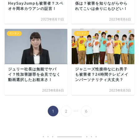
HeySayJumpも被害者？スペ
係は？被害を知りながらやら
オキ岡本カウアンの証言！
れてこいは余りにもひどい！
2023年8月11日
2023年8月6日
エンタメ
エンタメ
ジュリー社長は無能でヤバ
ジャニーズ性接待なにわ男子
イ？性加害謝罪を会見でなく
も被害者？24時間テレビメイ
動画選択したお粗末さ！
ンパーソナリティ大丈夫？
2023年8月6日
2023年8月3日
...
1
2
6