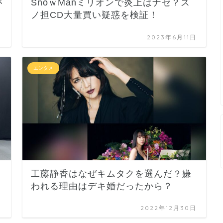
SnoｗManミリオンで炎上はナゼ？ス
が
ノ担CD大量買い疑惑を検証！
日
2023年6月11日
エンタメ
工藤静香はなぜキムタクを選んだ？嫌
われる理由はデキ婚だったから？
日
2022年12月30日